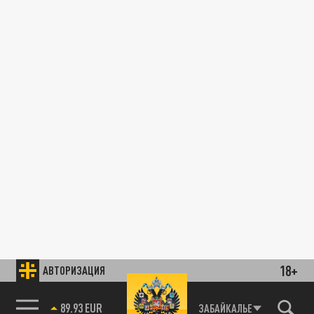
18+
АВТОРИЗАЦИЯ
89.93 EUR
ЗАБАЙКАЛЬЕ