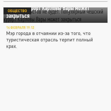
Русских туристов не будет. Популярный
чешский курорт Карловы Вары может
ОБЩЕСТВО
закрыться
14 ФЕВРАЛЯ 19:12
Мэр города в отчаянии из-за того, что
туристическая отрасль терпит полный
крах.