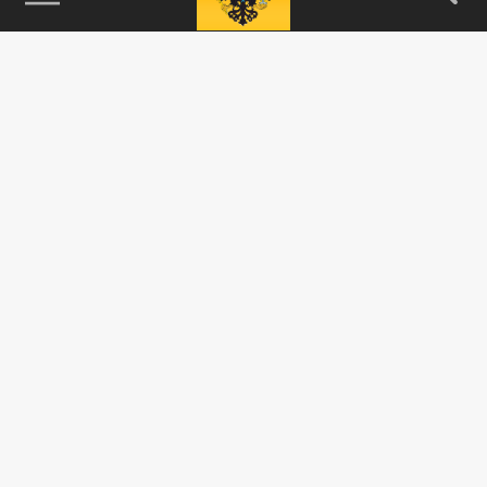
115093, г. Москва, переулок Партийный,
д.1, к.57, стр.3, эт.1, пом.I, ком.45