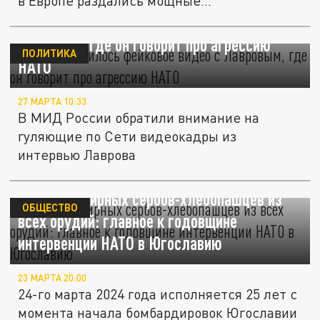
в Европе раздались мощные...
В Сети появилось фейковое видео с
Лавровым, где он говорит про агрессию
ПОЛИТИКА
НАТО
27 МАРТА 10:33
В МИД России обратили внимание на
гуляющие по Сети видеокадры из
интервью Лаврова
Утюжили мирных сербов-хлебопашцев из
ОБЩЕСТВО
всех орудий: главное к годовщине
интервенции НАТО в Югославию
23 МАРТА 20:00
24-го марта 2024 года исполняется 25 лет с
момента начала бомбардировок Югославии