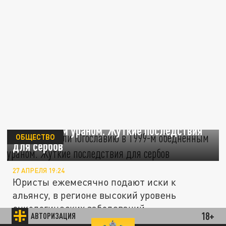
НАТО бомбили Югославию в 1999-м
обеднённым ураном. Жуткие последствия
ОБЩЕСТВО
для сербов
27 АПРЕЛЯ 19:24
Юристы ежемесячно подают иски к
альянсу, в регионе высокий уровень
онкологических заболеваний.
18+
АВТОРИЗАЦИЯ
НАТО бомбили Югославию в 1999-м