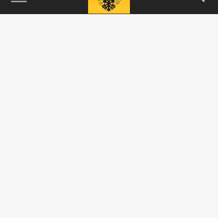
115093, г. Москва, переулок Партийный,
д.1, к.57, стр.3, эт.1, пом.I, ком.45