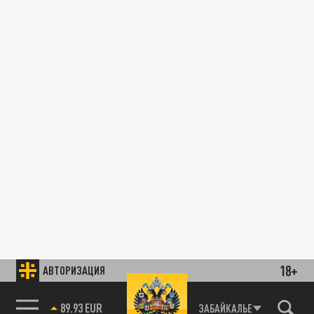
18+
АВТОРИЗАЦИЯ
89.93 EUR
ЗАБАЙКАЛЬЕ