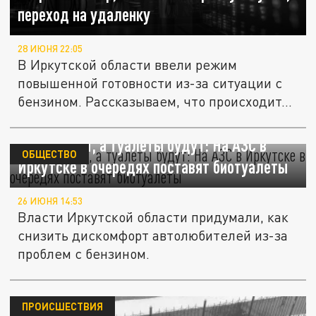
переход на удаленку
28 ИЮНЯ 22:05
В Иркутской области ввели режим
повышенной готовности из-за ситуации с
бензином. Рассказываем, что происходит...
Бензина нет, а туалеты будут: На АЗС в
ОБЩЕСТВО
Иркутске в очередях поставят биотуалеты
26 ИЮНЯ 14:53
Власти Иркутской области придумали, как
снизить дискомфорт автолюбителей из-за
проблем с бензином.
ПРОИСШЕСТВИЯ