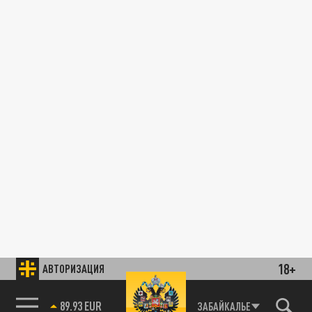
18+
АВТОРИЗАЦИЯ
89.93 EUR
ЗАБАЙКАЛЬЕ