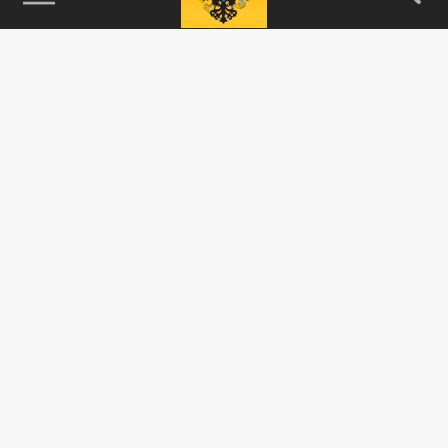
115093, г. Москва, переулок Партийный,
д.1, к.57, стр.3, эт.1, пом.I, ком.45