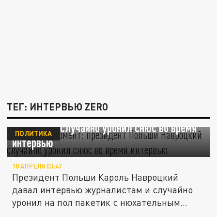
ТЕГ: ИНТЕРВЬЮ ZERO
Неловкий момент: президент Польши
Навроцкий случайно уронил снюс во время
ПОЛИТИКА
интервью
18 АПРЕЛЯ 03:47
Президент Польши Кароль Навроцкий
давал интервью журналистам и случайно
уронил на пол пакетик с нюхательным...