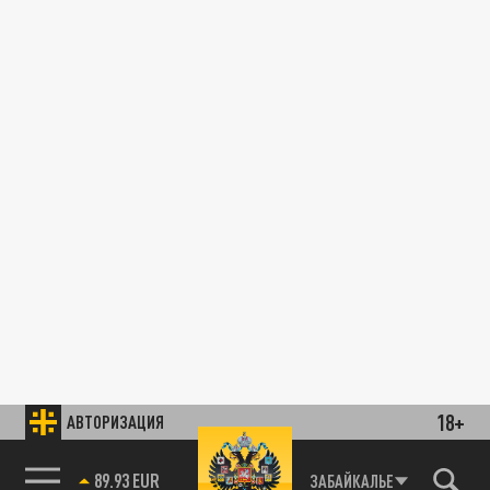
18+
АВТОРИЗАЦИЯ
89.93 EUR
ЗАБАЙКАЛЬЕ