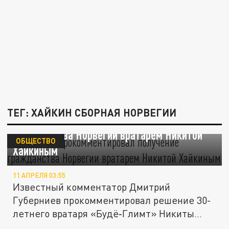
ТЕГ: ХАЙКИН СБОРНАЯ НОРВЕГИИ
Губерниев прокомментировал получение
гражданства Норвегии вратарем Никитой
ОБЩЕСТВО
Хайкиным
11 АПРЕЛЯ 03:55
Известный комментатор Дмитрий
Губерниев прокомментировал решение 30-
летнего вратаря «Будё‑Глимт» Никиты...