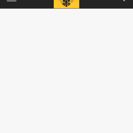
115093, г. Москва, переулок Партийный,
д.1, к.57, стр.3, эт.1, пом.I, ком.45