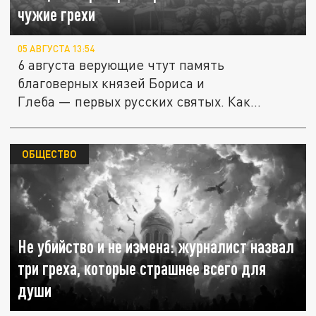
чужие грехи
05 АВГУСТА 13:54
6 августа верующие чтут память
благоверных князей Бориса и
Глеба — первых русских святых. Как
рассказали в...
ОБЩЕСТВО
Не убийство и не измена: журналист назвал
три греха, которые страшнее всего для
души