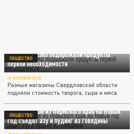
На Урале резко подорожали продукты
ОБЩЕСТВО
первой необходимости
06 ФЕВРАЛЯ 08:35
Разные магазины Свердловской области
подняли стоимость творога, сыра и мяса.
Заключённые из Пермского края на Новый
ОБЩЕСТВО
год съедят азу и пудинг из говядины