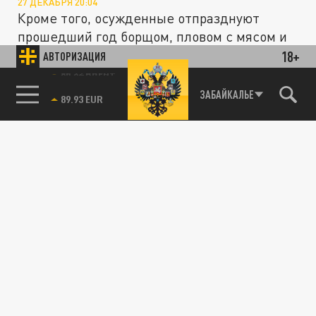
27 ДЕКАБРЯ 20:04
Кроме того, осужденные отпразднуют
прошедший год борщом, пловом с мясом и
жареной рыбой.
18+
АВТОРИЗАЦИЯ
85.64 BRENT
ЗАБАЙКАЛЬЕ
ЗДОРОВЬЕ
Кардиолог Коршун: уровень холестерина и
сахара снизят говядина, свинина и курица
15 ОКТЯБРЯ 20:40
Эти продукты содержит таурин,
помогающий предотвратить сосудистые