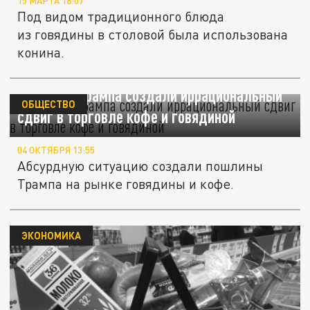
15 МАРТА 18:07
Под видом традиционного блюда
из говядины в столовой была использована
конина.
Пошлины Трампа создали иррациональный
ОБЩЕСТВО
сдвиг в торговле кофе и говядиной
04 ОКТЯБРЯ 13:55
Абсурдную ситуацию создали пошлины
Трампа на рынке говядины и кофе.
ЭКОНОМИКА