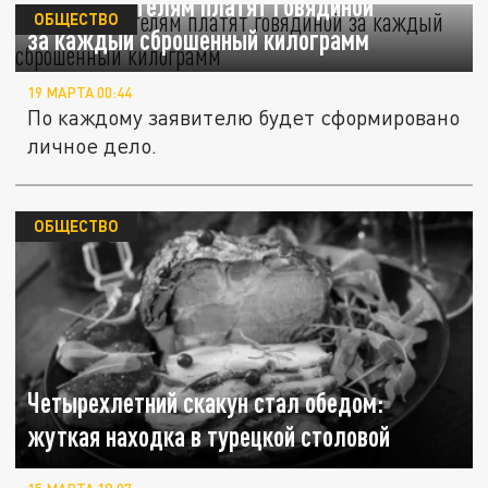
В Китае жителям платят говядиной
ОБЩЕСТВО
за каждый сброшенный килограмм
19 МАРТА 00:44
По каждому заявителю будет сформировано
личное дело.
ОБЩЕСТВО
Четырехлетний скакун стал обедом:
жуткая находка в турецкой столовой