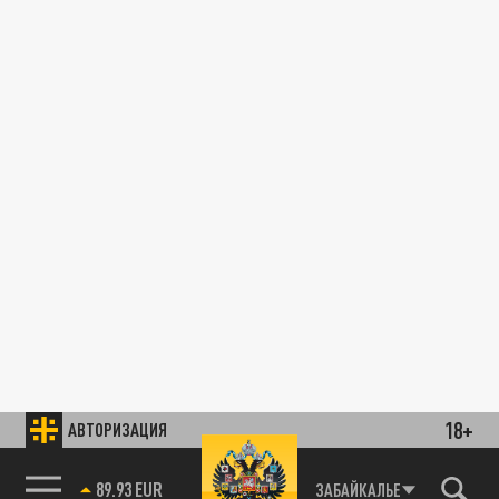
18+
АВТОРИЗАЦИЯ
89.93 EUR
ЗАБАЙКАЛЬЕ