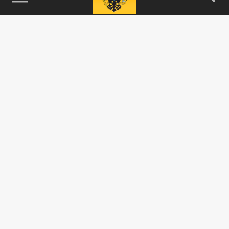
115093, г. Москва, переулок Партийный,
д.1, к.57, стр.3, эт.1, пом.I, ком.45