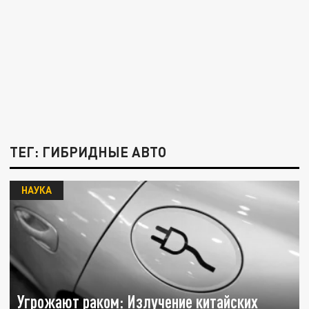
ТЕГ: ГИБРИДНЫЕ АВТО
НАУКА
Угрожают раком: Излучение китайских