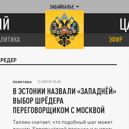
ЗАБАЙКАЛЬЕ
ИЙ
Ц
АЛИТИКА
ЭФИР
ШРЕДЕР
23 ИЮНЯ 23:48
ПОЛИТИКА
В ЭСТОНИИ НАЗВАЛИ «ЗАПАДНЁЙ»
ВЫБОР ШРЁДЕРА
ПЕРЕГОВОРЩИКОМ С МОСКВОЙ
Таллин считает, что подобный шаг может
лишить Европу чёткой позиции и сыграть