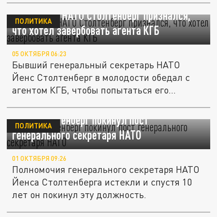
Экс-генсек НАТО Столтенберг признался,
ПОЛИТИКА
что хотел завербовать агента КГБ
05 ОКТЯБРЯ 06:23
Бывший генеральный секретарь НАТО
Йенс Столтенберг в молодости обедал с
агентом КГБ, чтобы попытаться его...
Йенс Столтенберг покинул пост
ПОЛИТИКА
генерального секретаря НАТО
01 ОКТЯБРЯ 09:26
Полномочия генерального секретаря НАТО
Йенса Столтенберга истекли и спустя 10
лет он покинул эту должность.