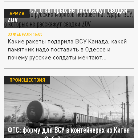
Судьба 40 русских моряков неизвестна.
Удары ВСУ, о которых не расскажут сводки
АРМИЯ
ZOV
03 ФЕВРАЛЯ 16:05
Какие ракеты подарила ВСУ Канада, какой
памятник надо поставить в Одессе и
почему русские солдаты мечтают...
ПРОИСШЕСТВИЯ
ФТС: форму для ВСУ в контейнерах из Китая