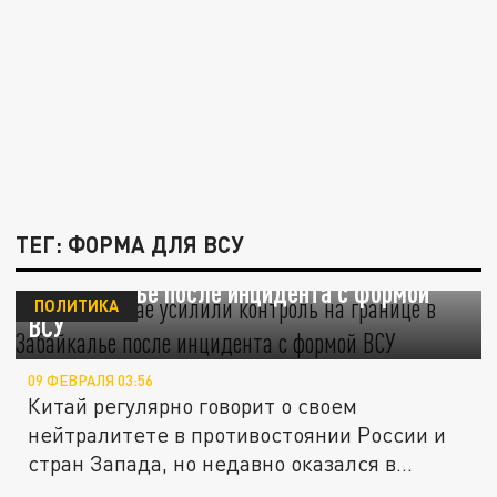
ТЕГ: ФОРМА ДЛЯ ВСУ
Sohu: в Китае усилили контроль на границе
в Забайкалье после инцидента с формой
ПОЛИТИКА
ВСУ
09 ФЕВРАЛЯ 03:56
Китай регулярно говорит о своем
нейтралитете в противостоянии России и
стран Запада, но недавно оказался в...