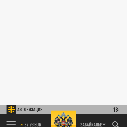
18+
АВТОРИЗАЦИЯ
89.93 EUR
ЗАБАЙКАЛЬЕ