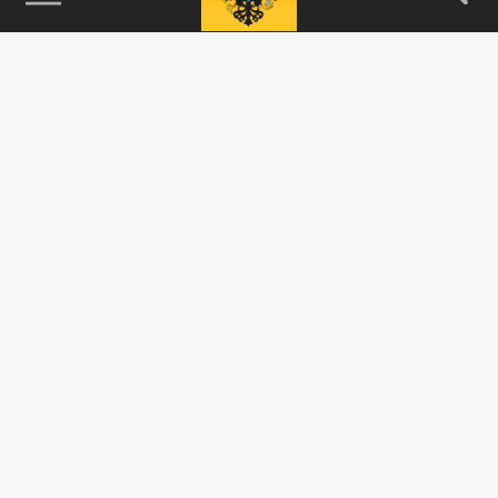
115093, г. Москва, переулок Партийный,
д.1, к.57, стр.3, эт.1, пом.I, ком.45