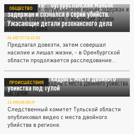
17 лет спустя: "бугурусланский маньяк"
ОБЩЕСТВО
задержан и сознался в серии убийств.
Ужасающие детали резонансного дела
06 АВГУСТА 03:00
Предлагал довезти, затем совершал
насилие и лишал жизни, - в Оренбургской
области продолжается расследование...
СК опубликовал кадры с места двойного
ПРОИСШЕСТВИЯ
убийства под Тулой
24 ИЮНЯ 08:39
Следственный комитет Тульской области
опубликовал видео с места двойного
убийства в регионе.