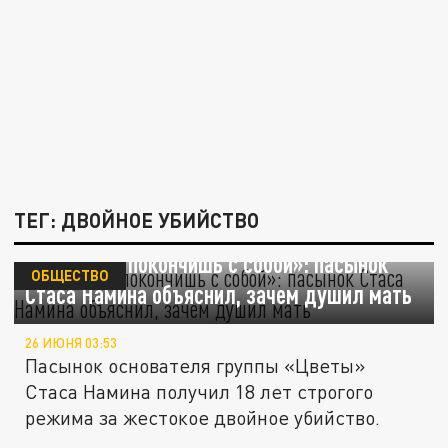
ТЕГ: ДВОЙНОЕ УБИЙСТВО
«Все равно покончишь с собой»: пасынок
ОБЩЕСТВО
Стаса Намина объяснил, зачем душил мать
26 ИЮНЯ 03:53
Пасынок основателя группы «Цветы»
Стаса Намина получил 18 лет строгого
режима за жестокое двойное убийство.