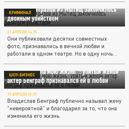
Счастье театралов из Мытищ закончилось
КРИМИНАЛ
двойным убийством
21 АПРЕЛЯ 14:15
Они публиковали десятки совместных
фото, признавались в вечной любви и
работали в одном театре. Но в одну ночь...
"Она изменила мою жизнь": убитый женой
ШОУ-БИЗНЕС
актер Бенграф признавался ей в любви
19 АПРЕЛЯ 15:31
Владислав Бенграф публично называл жену
"невероятной" и благодарил за то, что она
изменила его жизнь.