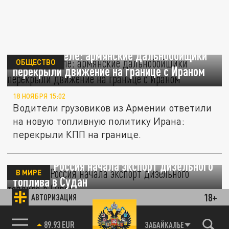
Дело в дизеле: армянские дальнобойщики
ОБЩЕСТВО
перекрыли движение на границе с Ираном
18 НОЯБРЯ 15:02
Водители грузовиков из Армении ответили
на новую топливную политику Ирана:
перекрыли КПП на границе.
Reuters: Россия начала экспорт дизельного
В МИРЕ
топлива в Судан
18+
АВТОРИЗАЦИЯ
11 АПРЕЛЯ 17:09
Россия начала экспорт дизельного топлива
85.64 BRENT
ЗАБАЙКАЛЬЕ