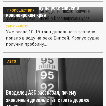
Дизель разлился по воде: теплоход
получил пробоину на реке Енисей в
ПРОИСШЕСТВИЯ
Красноярском крае
09 ИЮНЯ 08:33
Уже около 10-15 тонн дизельного топливо
попало в воду на реке Енисей. Корпус судна
получил пробоину,...
АВТО
Владелец АЗС рассказал, почему
экономный дизель стал стоить дороже