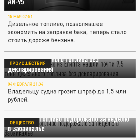
АИ-95
15 МАЯ 07:51
Дизельное топливо, позволявшее
экономить на заправке бака, теперь стало
стоить дороже бензина.
В Ростове на судне из Египта нашли почти
9,5 тонн дизельного топлива без
ПРОИСШЕСТВИЯ
декларирования
04 ФЕВРАЛЯ 21:34
Владельцу судна грозит штраф до 1,5 млн
рублей.
Дизельное топливо подорожало за неделю
ОБЩЕСТВО
в Забайкалье