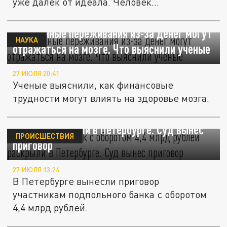
уже далёк от идеала. Человек...
Постоянные переживания из-за денег могут
НАУКА
отражаться на мозге. Что выяснили ученые
27 ИЮЛЯ 20:41
Ученые выяснили, как финансовые
трудности могут влиять на здоровье мозга.
Подпольный банк с оборотом 4,4 млрд
рублей раскрыли в Петербурге. Суд вынес
ПРОИСШЕСТВИЯ
приговор
27 ИЮЛЯ 13:24
В Петербурге вынесли приговор
участникам подпольного банка с оборотом
4,4 млрд рублей.