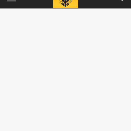
115093, г. Москва, переулок Партийный,
д.1, к.57, стр.3, эт.1, пом.I, ком.45