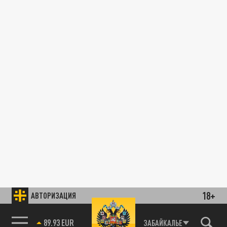
18+
АВТОРИЗАЦИЯ
89.93 EUR
ЗАБАЙКАЛЬЕ