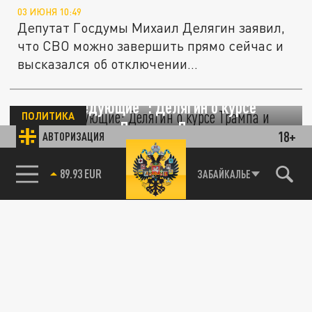
03 ИЮНЯ 10:49
Депутат Госдумы Михаил Делягин заявил,
что СВО можно завершить прямо сейчас и
высказался об отключении...
"Мы — следующие": Делягин о курсе
ПОЛИТИКА
Трампа и визите Путина в Пекин
18+
АВТОРИЗАЦИЯ
22 МАЯ 14:10
89.93 EUR
ЗАБАЙКАЛЬЕ
Заявление Си Цзиньпина оказалось
"классической китайской шуткой"?
"Это безумие": Делягин резко высказался
ОБЩЕСТВО
об ограничениях интернета и GitHub
21 МАЯ 12:29
Делягин считает, что для борьбы с