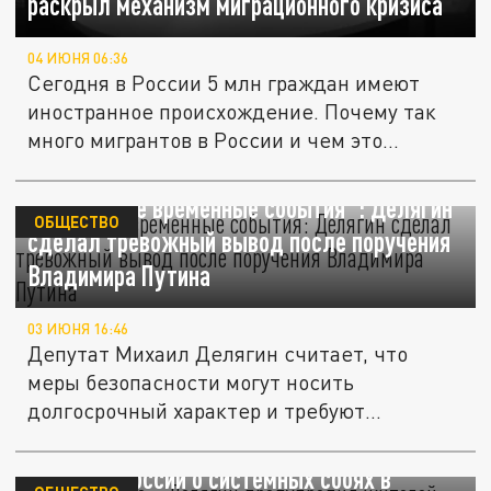
раскрыл механизм миграционного кризиса
04 ИЮНЯ 06:36
Сегодня в России 5 млн граждан имеют
иностранное происхождение. Почему так
много мигрантов в России и чем это...
"Это уже не временные события": Делягин
ОБЩЕСТВО
сделал тревожный вывод после поручения
Владимира Путина
03 ИЮНЯ 16:46
Депутат Михаил Делягин считает, что
меры безопасности могут носить
долгосрочный характер и требуют
системной...
«Это надолго»: Делягин предупредил
жителей России о системных сбоях в