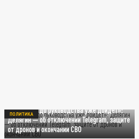
«Надеюсь, до руководства уже дойдёт»:
ПОЛИТИКА
Делягин — об отключении Telegram, защите
от дронов и окончании СВО