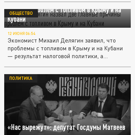
Михаил Делягин назвал две главные
причины проблем с топливом в Крыму и на
ОБЩЕСТВО
Кубани
12 ИЮНЯ 06:54
Экономист Михаил Делягин заявил, что
проблемы с топливом в Крыму и на Кубани
— результат налоговой политики, а...
ПОЛИТИКА
«Нас вырежут»: депутат Госдумы Матвеев