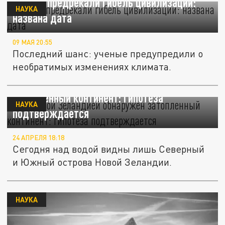
Учёные предрекали гибель цивилизации:
НАУКА
названа дата
09 МАЯ 20:55
Последний шанс: ученые предупредили о
необратимых изменениях климата.
Под Новой Зеландией обнаружен
затопленный континент: гипотеза
НАУКА
подтверждается
24 АПРЕЛЯ 18:18
Сегодня над водой видны лишь Северный
и Южный острова Новой Зеландии.
НАУКА