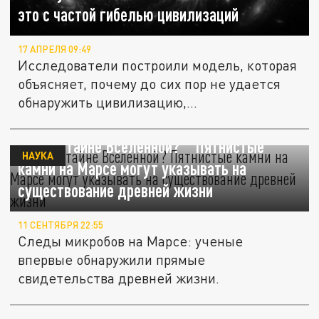
это с частой гибелью цивилизаций
17 АПРЕЛЯ 09:49
Исследователи построили модель, которая
объясняет, почему до сих пор не удается
обнаружить цивилизацию,...
Ключ к тайне Вселенной? " Пятнистые"
НАУКА
камни на Марсе могут указывать на
существование древней жизни
11 СЕНТЯБРЯ 22:55
Следы микробов на Марсе: ученые
впервые обнаружили прямые
свидетельства древней жизни.