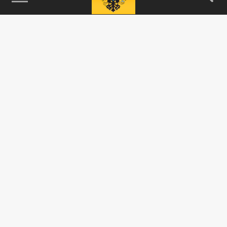
115093, г. Москва, переулок Партийный,
д.1, к.57, стр.3, эт.1, пом.I, ком.45