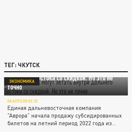
ТЕГ: ЧКУТСК
Забайкальцы могут летать внутри
Дальнего Востока со скидкой. Но это не
ЭКОНОМИКА
точно
08 АПРЕЛЯ 02:35
Единая дальневосточная компания
"Аврора" начала продажу субсидированных
билетов на летний период 2022 года из...