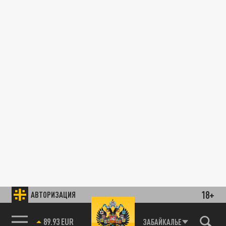
18+
АВТОРИЗАЦИЯ
89.93 EUR
ЗАБАЙКАЛЬЕ