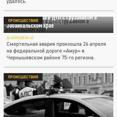
удалось.
Женщина умерла в ДТП с грузовиком в
ПРОИСШЕСТВИЯ
Забайкальском крае
26 АПРЕЛЯ 09:49
Смертельная авария произошла 26 апреля
на федеральной дороге «Амур» в
Чернышевском районе 75-го региона.
ПРОИСШЕСТВИЯ