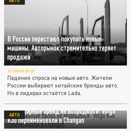
АВТО
В России перестают покупать новые
машины. Авторынок стремительно теряет
продажи
16 ИЮНЯ 20:40
Падение спроса на новые авто. Жители
России выбирают китайские бренды авто.
Но в лидерах остаётся Lada.
Легендарный бренд не возродился: Volga
АВТО
K30 переименовали в Changan