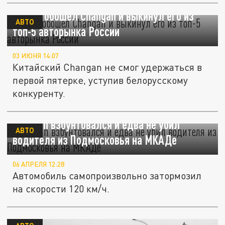
Belgee обошел Changan и выкинул его из
АВТО
топ-5 авторынка России
03 ИЮНЯ 14:07
Китайский Changan не смог удержаться в
первой пятерке, уступив белорусскому
конкуренту.
Changan взбунтовался и едва не убил
АВТО
водителя из Подмосковья на МКАДе
06 АПРЕЛЯ 12:28
Автомобиль самопроизвольно затормозил
на скорости 120 км/ч.