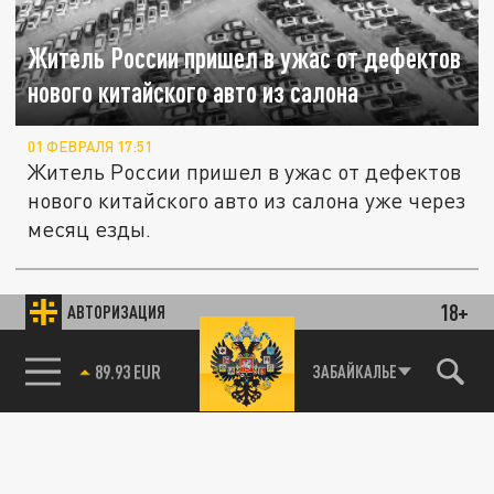
Житель России пришел в ужас от дефектов
нового китайского авто из салона
01 ФЕВРАЛЯ 17:51
Житель России пришел в ужас от дефектов
нового китайского авто из салона уже через
месяц езды.
Автостат: в декабре цена автомобилей в
18+
АВТО
АВТОРИЗАЦИЯ
России изменилась у трех марок
85.64 BRENT
ЗАБАЙКАЛЬЕ
29 ДЕКАБРЯ 12:24
Стоимость автомобилей разных марок
изменилась, некоторые производители
даже снизили цены.