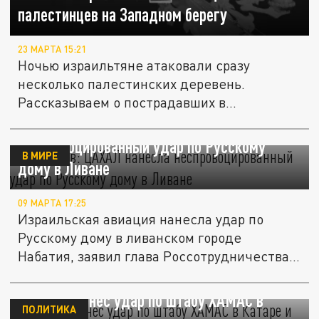
палестинцев на Западном берегу
23 МАРТА 15:21
Ночью израильтяне атаковали сразу
несколько палестинских деревень.
Рассказываем о пострадавших в
результате...
Примаков: ЦАХАЛ нанесла
неспровоцированный удар по Русскому
В МИРЕ
дому в Ливане
09 МАРТА 17:25
Израильская авиация нанесла удар по
Русскому дому в ливанском городе
Набатия, заявил глава Россотрудничества...
Израиль нанес удар по штабу ХАМАС в
ПОЛИТИКА