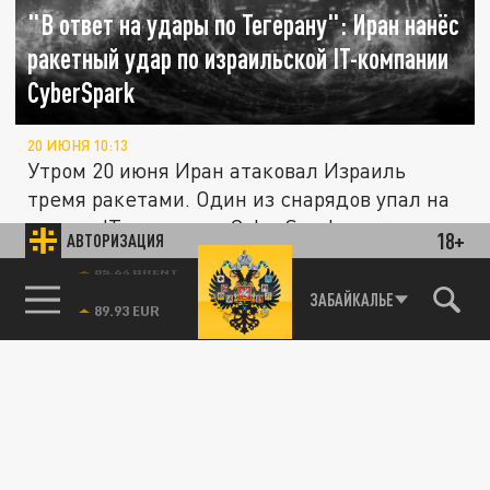
"В ответ на удары по Тегерану": Иран нанёс
ракетный удар по израильской IT-компании
CyberSpark
20 ИЮНЯ 10:13
Утром 20 июня Иран атаковал Израиль
тремя ракетами. Один из снарядов упал на
здание IT-компании CyberSpark.
18+
АВТОРИЗАЦИЯ
85.64 BRENT
ЗАБАЙКАЛЬЕ
ПОЛИТИКА
В Иране назначили нового главу разведки