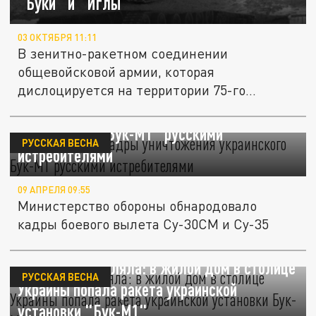
"Буки" и "Иглы"
03 ОКТЯБРЯ 11:11
В зенитно-ракетном соединении
общевойсковой армии, которая
дислоцируется на территории 75-го
региона, проходят...
В сеть попали кадры уничтожения
украинского "Бук-М1" русскими
РУССКАЯ ВЕСНА
истребителями
09 АПРЕЛЯ 09:55
Министерство обороны обнародовало
кадры боевого вылета Су-30СМ и Су-35
Россия не стреляла: в жилой дом в столице
РУССКАЯ ВЕСНА
Украины попала ракета украинской
установки "Бук-М1"