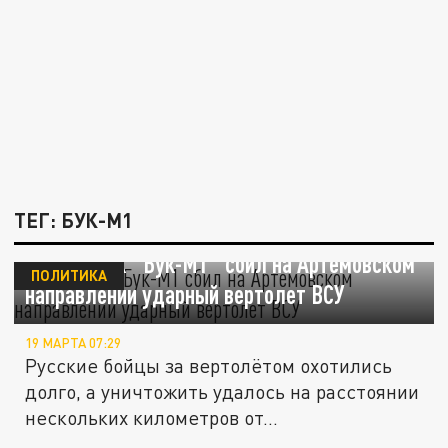
ТЕГ: БУК-М1
Расчет ЗРК "Бук-М1" сбил на Артемовском
ПОЛИТИКА
направлении ударный вертолет ВСУ
19 МАРТА 07:29
Русские бойцы за вертолётом охотились
долго, а уничтожить удалось на расстоянии
нескольких километров от...