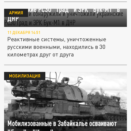
ВС России обнаружили и уничтожили
украинские РСЗО "Град" и ЗРК "Бук-М1" в
АРМИЯ
ДНР
11 ДЕКАБРЯ 14:51
Реактивные системы, уничтоженные
русскими военными, находились в 30
километрах друг от друга
МОБИЛИЗАЦИЯ
Мобилизованные в Забайкалье осваивают