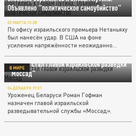
Объявлено "политическое самоубийство"
02 МАРТА 13:28
По офису израильского премьера Нетаньяху
был нанесён удар. В США на фоне
усиления напряжённости неожиданно...
Белорус стал главой израильской разведки
В МИРЕ
"Моссад"
04 ДЕКАБРЯ 19:51
Уроженец Беларуси Роман Гофман
назначен главой израильской
разведывательной службы «Моссад».