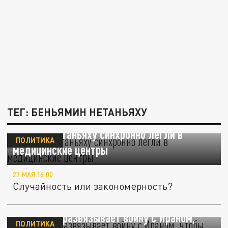
ТЕГ: БЕНЬЯМИН НЕТАНЬЯХУ
Трамп и Нетаньяху синхронно легли в
ПОЛИТИКА
медицинские центры
27 МАЯ 16:00
Случайность или закономерность?
Нетаньяху развязывает войну с Ираном,
ПОЛИТИКА