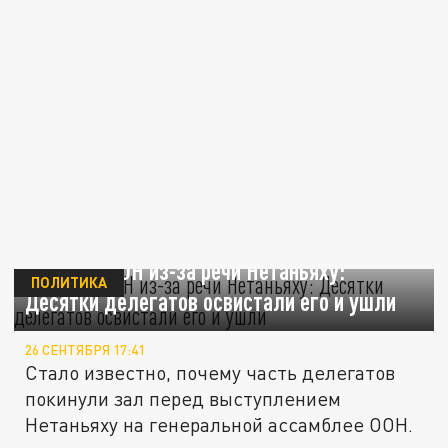
Бойкот в ООН из-за речи Нетаньяху:
ПОЛИТИКА
Десятки делегатов освистали его и ушли
26 СЕНТЯБРЯ 17:41
Стало известно, почему часть делегатов
покинули зал перед выступлением
Нетаньяху на генеральной ассамблее ООН.