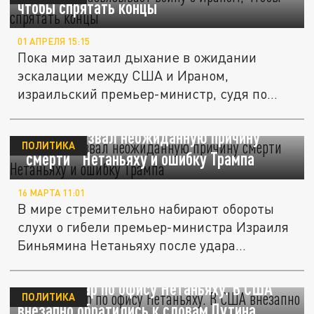
чтобы спрятать концы
01 АПРЕЛЯ 15:15
Пока мир затаил дыхание в ожидании
эскалации между США и Ираном,
израильский премьер-министр, судя по
утекшим...
Делягин назвал неожиданную причину
ПОЛИТИКА
"смерти" Нетаньяху и ошибку Трампа
16 МАРТА 11:01
В мире стремительно набирают обороты
слухи о гибели премьер-министра Израиля
Биньямина Нетаньяху после удара...
Срочно: Удар по офису Нетаньяху. В США
ПОЛИТИКА
внезапно обратились к словам Путина.