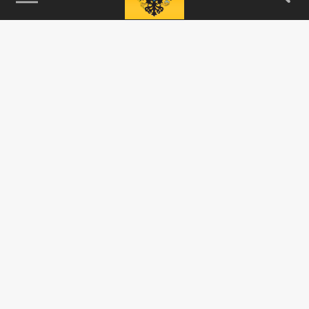
115093, г. Москва, переулок Партийный,
д.1, к.57, стр.3, эт.1, пом.I, ком.45