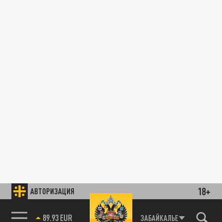
18+
АВТОРИЗАЦИЯ
89.93 EUR
ЗАБАЙКАЛЬЕ