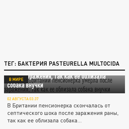
ТЕГ: БАКТЕРИЯ PASTEURELLA MULTOCIDA
Mirror: в Британии пенсионерка умерла
после заражения, так как ее облизала
В МИРЕ
собака внучки
02 АВГУСТА 03:37
В Британии пенсионерка скончалась от
септического шока после заражения раны,
так как ее облизала собака...