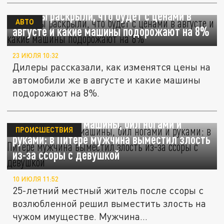
Дилеры раскрыли, что будет с ценами в
АВТО
августе и какие машины подорожают на 8%
23 ИЮЛЯ 10:32
Дилеры рассказали, как изменятся цены на
автомобили же в августе и какие машины
подорожают на 8%.
Бросал камни в машины, бил ногами и
ПРОИСШЕСТВИЯ
руками: в Питере мужчина выместил злость
из-за ссоры с девушкой
10 ИЮЛЯ 11:52
25-летний местный житель после ссоры с
возлюбленной решил выместить злость на
чужом имуществе. Мужчина...