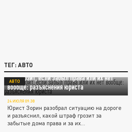
ТЕГ: АВТО
Что грозит, если забыл права или их нет
АВТО
вообще: разъяснения юриста
24 ИЮЛЯ 09:38
Юрист Зорин разобрал ситуацию на дороге
и разъяснил, какой штраф грозит за
забытые дома права и за их...