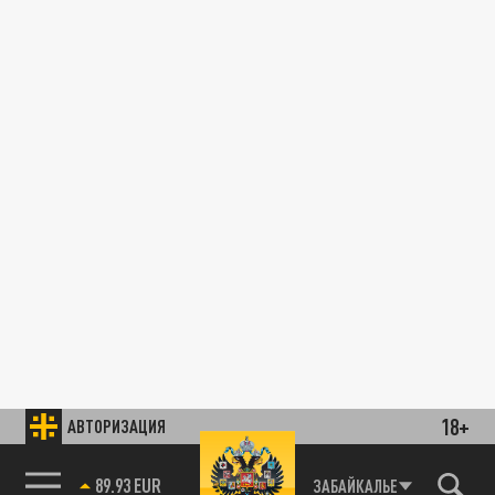
18+
АВТОРИЗАЦИЯ
89.93 EUR
ЗАБАЙКАЛЬЕ