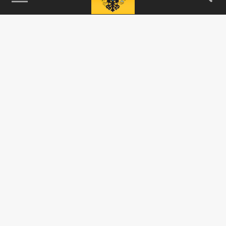
115093, г. Москва, переулок Партийный,
д.1, к.57, стр.3, эт.1, пом.I, ком.45