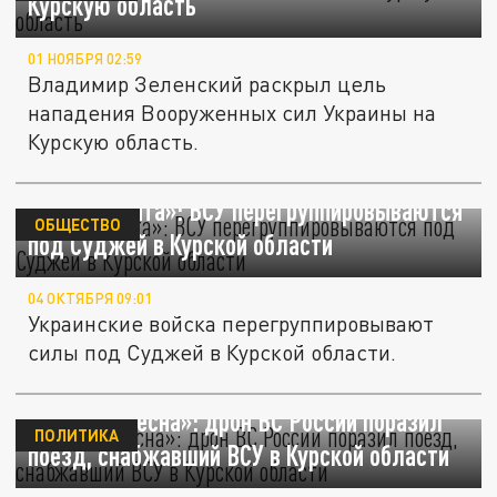
Курскую область
01 НОЯБРЯ 02:59
Владимир Зеленский раскрыл цель
нападения Вооруженных сил Украины на
Курскую область.
Боец «Ахмата»: ВСУ перегруппировываются
ОБЩЕСТВО
под Суджей в Курской области
04 ОКТЯБРЯ 09:01
Украинские войска перегруппировывают
силы под Суджей в Курской области.
«Русская весна»: дрон ВС России поразил
ПОЛИТИКА
поезд, снабжавший ВСУ в Курской области