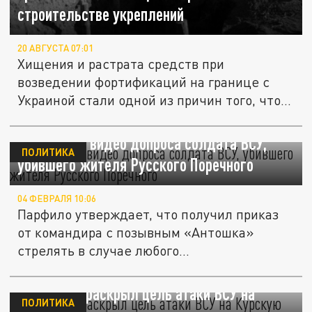
строительстве укреплений
20 АВГУСТА 07:01
Хищения и растрата средств при
возведении фортификаций на границе с
Украиной стали одной из причин того, что...
СК показал видео допроса солдата ВСУ,
ПОЛИТИКА
убившего жителя Русского Поречного
04 ФЕВРАЛЯ 10:06
Парфило утверждает, что получил приказ
от командира с позывным «Антошка»
стрелять в случае любого...
Зеленский раскрыл цель атаки ВСУ на
ПОЛИТИКА