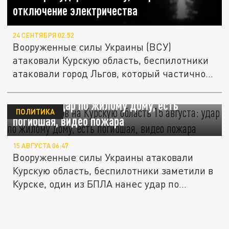
отключение электричества
24 СЕНТЯБРЯ 02:52
Вооруженные силы Украины (ВСУ)
атаковали Курскую область, беспилотники
атаковали город Льгов, который частично...
Атака дронов на Курскую область 15
августа: удар по жилому дому, есть
ПОЛИТИКА
погибшая, видео пожара
15 АВГУСТА 06:47
Вооруженные силы Украины атаковали
Курскую область, беспилотники заметили в
Курске, один из БПЛА нанес удар по...