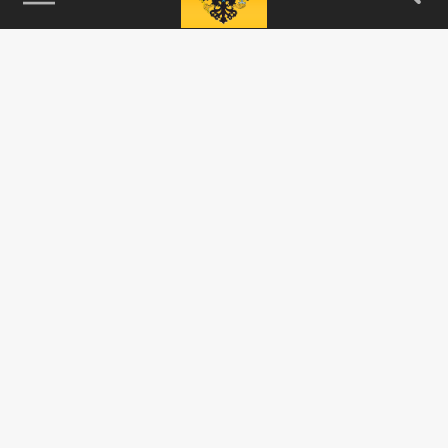
115093, г. Москва, переулок Партийный,
д.1, к.57, стр.3, эт.1, пом.I, ком.45