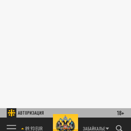
18+
АВТОРИЗАЦИЯ
89.93 EUR
ЗАБАЙКАЛЬЕ