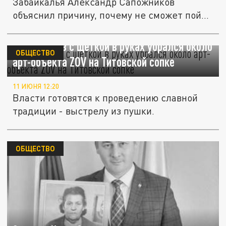
Забайкалья Александр Сапожников
объяснил причину, почему не сможет пойти
на...
Сапожников с щеткой в руках убрался около
ОБЩЕСТВО
арт-объекта ZOV на Титовской сопке
11 ИЮНЯ 12:20
Власти готовятся к проведению славной
традиции - выстрелу из пушки.
ОБЩЕСТВО