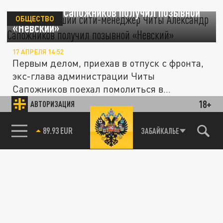
Александр Сапожников получил позывной
ОБЩЕСТВО
«Невский»
17 АПРЕЛЯ 14:52
Первым делом, приехав в отпуск с фронта,
экс-глава администрации Читы
Сапожников поехал помолиться в
часовню...
18+
АВТОРИЗАЦИЯ
ОБЩЕСТВО
89.93 EUR
ЗАБАЙКАЛЬЕ
Сапожников вышел из госпиталя раньше
срока из-за обострения ситуации на СВО