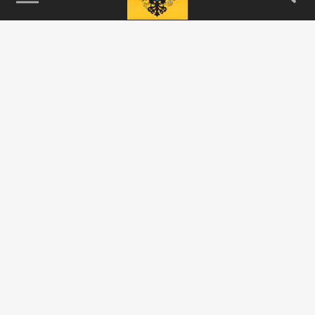
115093, г. Москва, переулок Партийный,
д.1, к.57, стр.3, эт.1, пом.I, ком.45