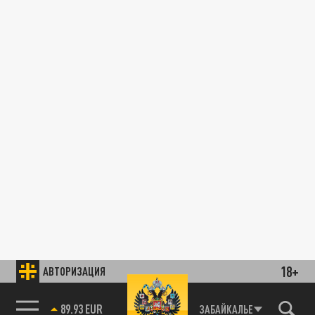
18+
АВТОРИЗАЦИЯ
89.93 EUR
ЗАБАЙКАЛЬЕ