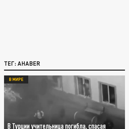
ТЕГ: AHABER
В МИРЕ
В Турции учительница погибла, спасая