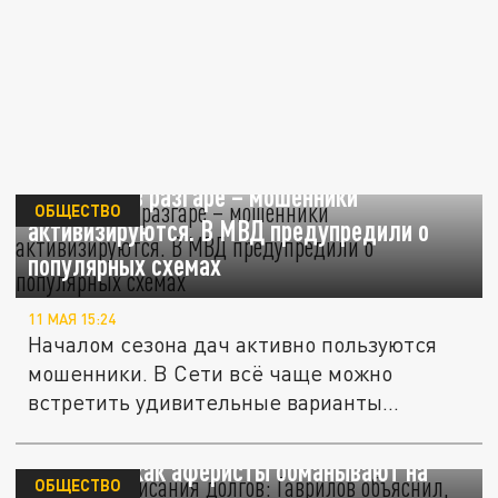
Сезон дач в разгаре – мошенники
ОБЩЕСТВО
активизируются. В МВД предупредили о
популярных схемах
11 МАЯ 15:24
Началом сезона дач активно пользуются
мошенники. В Сети всё чаще можно
встретить удивительные варианты...
Никакого списания долгов: Гаврилов
объяснил, как аферисты обманывают на
ОБЩЕСТВО