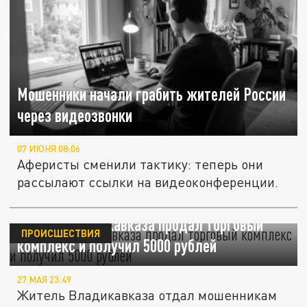
Мошенники начали грабить жителей России
через видеозвонки
07 ИЮНЯ 08:06
Аферисты сменили тактику: теперь они
рассылают ссылки на видеоконференции.
Житель Владикавказа продал торговый
ПРОИСШЕСТВИЯ
комплекс и получил 5000 рублей
27 МАЯ 23:49
Житель Владикавказа отдал мошенникам