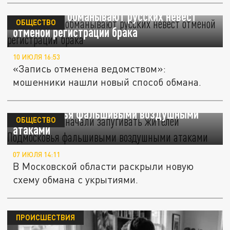
Мошенники обманывают русских невест
ОБЩЕСТВО
отменой регистрации брака
10 ИЮЛЯ 16:53
«Запись отменена ведомством»:
мошенники нашли новый способ обмана.
Мошенники начали запугивать жителей
Подмосковья фальшивыми воздушными
ОБЩЕСТВО
атаками
07 ИЮЛЯ 14:11
В Московской области раскрыли новую
схему обмана с укрытиями.
ПРОИСШЕСТВИЯ