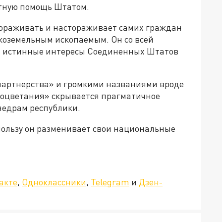
стную помощь Штатом.
стораживать и настораживает самих граждан
коземельным ископаемым. Он со всей
ся истинные интересы Соединенных Штатов
 партнерства» и громкими названиями вроде
роцветания» скрывается прагматичное
недрам республики.
 пользу он разменивает свои национальные
»!
акте
,
Одноклассники
,
Telegram
и
Дзен-