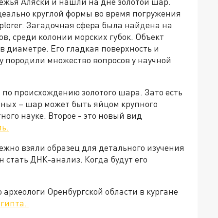
ежья Аляски и нашли на дне золотой шар.
деально круглой формы во время погружения
plorer. Загадочная сфера была найдена на
ов, среди колонии морских губок. Объект
в диаметре. Его гладкая поверхность и
зу породили множество вопросов у научной
 по происхождению золотого шара. Зато есть
еных – шар может быть яйцом крупного
ного науке. Второе - это новый вид
ь.
ежно взяли образец для детального изучения
н стать ДНК-анализ. Когда будут его
о археологи Оренбургской области в кургане
Египта.