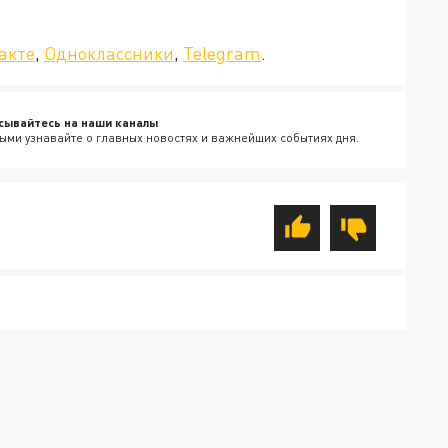
да»!
акте
,
Одноклассники
,
Telegram
.
сывайтесь на наши каналы
ыми узнавайте о главных новостях и важнейших событиях дня.