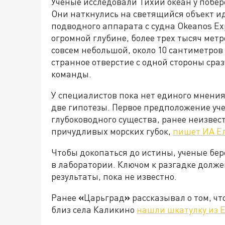
Ученые исследовали Тихий океан у побер
Они наткнулись на светящийся объект и
подводного аппарата с судна Okeanos Ex
огромной глубине, более трех тысяч метр
совсем небольшой, около 10 сантиметров 
странное отверстие с одной стороны сра
команды.
У специалистов пока нет единого мнения
две гипотезы. Первое предположение уч
глубоководного существа, ранее неизвест
причудливых морских губок,
пишет ИА Ел
Чтобы докопаться до истины, ученые бер
в лаборатории. Ключом к разгадке долже
результаты, пока не известно.
Ранее
«
Царьград
»
рассказывал о том, чт
близ села Каликино
нашли шкатулку из 