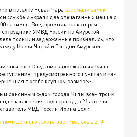
ки в поселке Новая Чара
взломали замок
ой службе и украли два опечатанных мешка с
200 граммов. Внедорожник, на котором
 сотрудники УМВД России по Амурской
тделе полиции задержанные признались, что
е между Новой Чарой и Тындой Амурской
абайкальского Следкома задержанным было
еступления, предусмотренного пунктами «а»,
вершенная в особо крупном размере».
ным районным судом города Читы всем троим
виде заключения под стражу до 21 апреля
дставитель МВД России Ирина Волк.
а похищенного золота оценивалась в 210