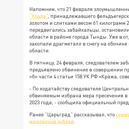
Напомним, что 21 февраля злоумышленни
“Урала”
, принадлежавшего фельдъегерск
золотом и слитками весом 61 килограмм 
передвигались забайкальцы, остановили
области в районе города Тынды. Уже в о
закопали драгметалл в снегу на обочин
области.
В пятницу, 24 февраля, следователем з
предъявлено обвинение в совершении пр
«б» части 4 статьи 158 УК РФ «Кража, со
- По ходатайству следователя Централь
обвиняемым избрана мера пресечения в 
2023 года, - сообщила официальный пре
Ранее “Царьград” рассказывал, что
сумм
миллионов рублей
.