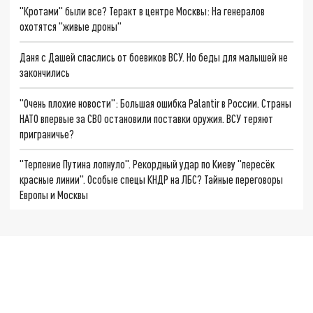
"Кротами" были все? Теракт в центре Москвы: На генералов
охотятся "живые дроны"
Даня с Дашей спаслись от боевиков ВСУ. Но беды для малышей не
закончились
"Очень плохие новости": Большая ошибка Palantir в России. Страны
НАТО впервые за СВО остановили поставки оружия. ВСУ теряют
приграничье?
"Терпение Путина лопнуло". Рекордный удар по Киеву "пересёк
красные линии". Особые спецы КНДР на ЛБС? Тайные переговоры
Европы и Москвы