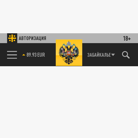
18+
АВТОРИЗАЦИЯ
89.93 EUR
ЗАБАЙКАЛЬЕ