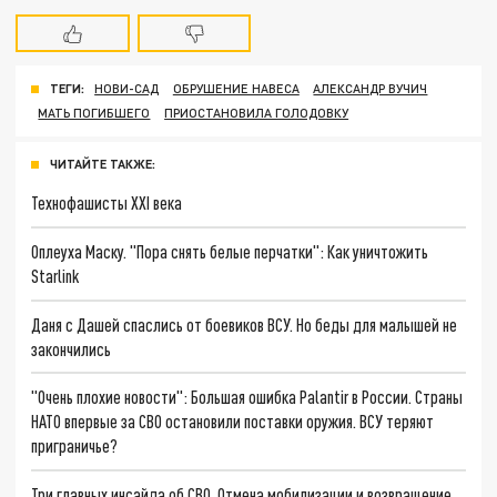
ТЕГИ:
НОВИ-САД
ОБРУШЕНИЕ НАВЕСА
АЛЕКСАНДР ВУЧИЧ
МАТЬ ПОГИБШЕГО
ПРИОСТАНОВИЛА ГОЛОДОВКУ
ЧИТАЙТЕ ТАКЖЕ:
Технофашисты XXI века
Оплеуха Маску. "Пора снять белые перчатки": Как уничтожить
Starlink
Даня с Дашей спаслись от боевиков ВСУ. Но беды для малышей не
закончились
"Очень плохие новости": Большая ошибка Palantir в России. Страны
НАТО впервые за СВО остановили поставки оружия. ВСУ теряют
приграничье?
Три главных инсайда об СВО. Отмена мобилизации и возвращение