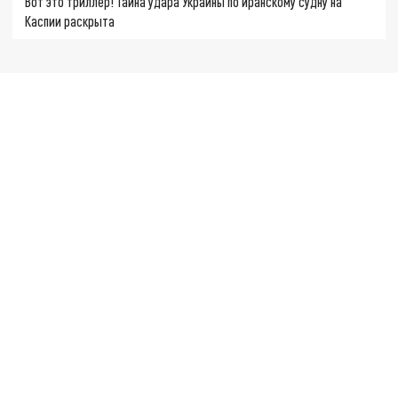
Вот это триллер! Тайна удара Украины по иранскому судну на
Каспии раскрыта