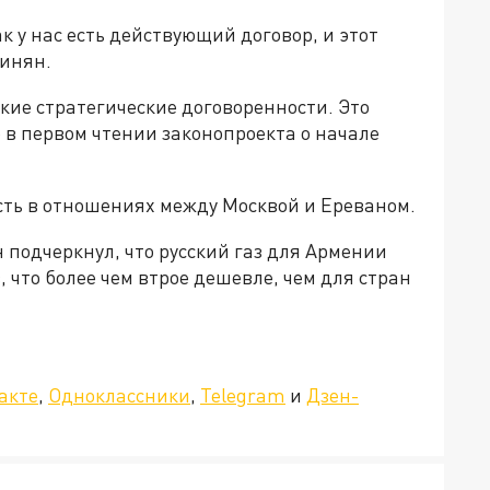
к у нас есть действующий договор, и этот
шинян.
ткие стратегические договоренности. Это
 в первом чтении законопроекта о начале
сть в отношениях между Москвой и Ереваном.
подчеркнул, что русский газ для Армении
, что более чем втрое дешевле, чем для стран
»!
акте
,
Одноклассники
,
Telegram
и
Дзен-