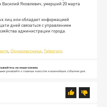
 Василий Яковлевич, умерший 20 марта
ных лиц или обладает информацией
дцати дней связаться с управлением
озяйства администрации города.
да»!
акте
,
Одноклассники
,
Telegram
.
сывайтесь на наши каналы
ыми узнавайте о главных новостях и важнейших событиях дня.