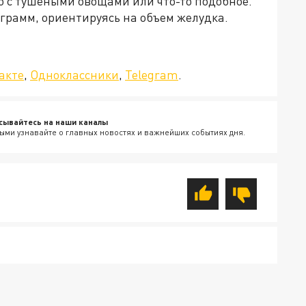
со с тушеными овощами или что-то подобное.
грамм, ориентируясь на объем желудка.
да»!
акте
,
Одноклассники
,
Telegram
.
сывайтесь на наши каналы
ыми узнавайте о главных новостях и важнейших событиях дня.