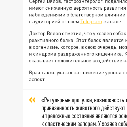
Сергей Вялов, гастроэнтеролог, поделил
имеют сниженную вероятность развития
наблюдениями о благотворном влиянии 
с аудиторией в своем
Telegram
-канале.
Доктор Вялов отметил, что у хозяев соб
реактивного белка. Этот белок является
в организме, которое, в свою очередь, м
и синдрома раздраженного кишечника. Кр
оказывает положительное воздействие н
Врач также указал на снижение уровня с
аспект.
«Регулярные прогулки, возможность 
привязанность животного действуют 
и тревожные состояния являются ос
к спастическим запорам. У хозяев соб