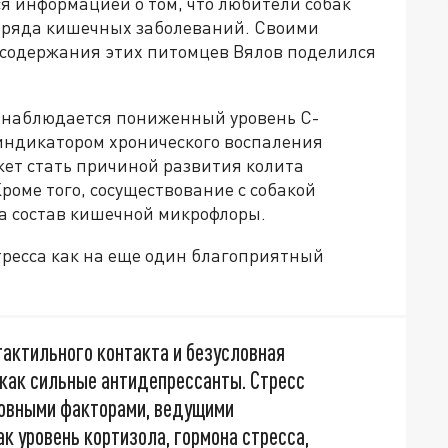
ся информацией о том, что любители собак
 ряда кишечных заболеваний. Своими
содержания этих питомцев Вялов поделился
ак наблюдается пониженный уровень С-
 индикатором хронического воспаления
ожет стать причиной развития колита
оме того, сосуществование с собакой
а состав кишечной микрофлоры.
тресса как на еще один благоприятный
тактильного контакта и безусловная
как сильные антидепрессанты. Стресс
новными факторами, ведущими
ак уровень кортизола, гормона стресса,