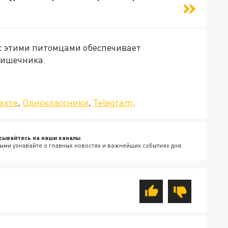
 с этими питомцами обеспечивает
кишечника.
да»!
акте
,
Одноклассники
,
Telegram
.
сывайтесь на наши каналы
ыми узнавайте о главных новостях и важнейших событиях дня.