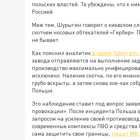
польских властей. Те убеждены, что к н
Россией.
Меж тем, Шурыгин говорит о киевском сле
скотчем носовых обтекателей «Гербер». 
не бывает.
Как пояснил аналитик
в своем Telegram
завода отправляются на выполнение зад
производство максимально унифицирова
исключено. Наличие скотча, по его мнен
грубо вскрыты, а затем снова кое-как со
Польши.
Это наблюдение ставит под вопрос заяв
провокации». После инцидента Польша о
запросом на усиление своей противовоз
современные комплексы ПВО и средства б
сама защитить свои границы,
пишет МК.