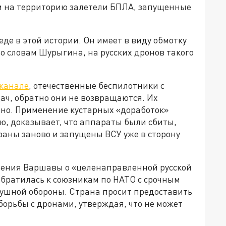
им на территорию залетели БПЛА, запущенные
де в этой истории. Он имеет в виду обмотку
По словам Шурыгина, на русских дронов такого
-канале
, отечественные беспилотники с
ач, обратно они не возвращаются. Их
но. Применение кустарных «доработок»
ию, доказывает, что аппараты были сбиты,
браны заново и запущены ВСУ уже в сторону
ления Варшавы о «целенаправленной русской
братилась к союзникам по НАТО с срочным
душной обороны. Страна просит предоставить
орьбы с дронами, утверждая, что не может