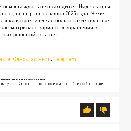
ой помощи ждать не приходится. Нидерланды
riot, но не раньше конца 2025 года. Чехия
сроки и практическая польза таких поставок
 рассматривает вариант возвращения в
етных решений пока нет.
да»!
акте
,
Одноклассники
,
Telegram
.
сывайтесь на наши каналы
ыми узнавайте о главных новостях и важнейших событиях дня.