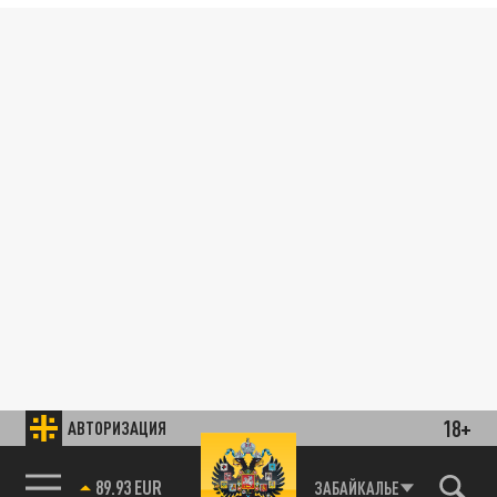
18+
АВТОРИЗАЦИЯ
89.93 EUR
ЗАБАЙКАЛЬЕ