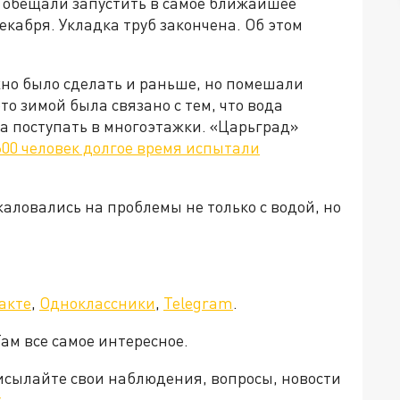
и обещали запустить в самое ближайшее
 декабря. Укладка труб закончена. Об этом
жно было сделать и раньше, но помешали
о зимой была связано с тем, что вода
а поступать в многоэтажки. «Царьград»
600 человек долгое время испытали
аловались на проблемы не только с водой, но
а»!
акте
,
Одноклассники
,
Telegram
.
Там все самое интересное.
рисылайте свои наблюдения, вопросы, новости
.