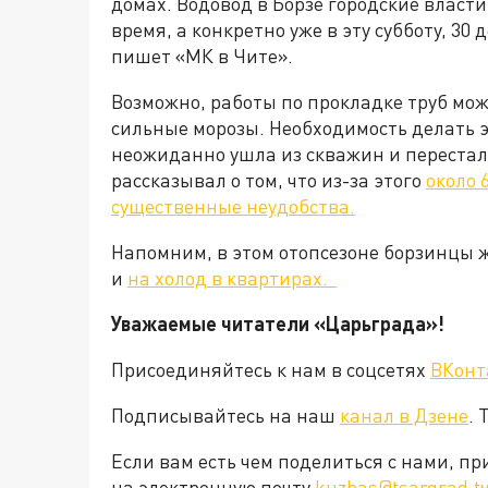
домах. Водовод в Борзе городские власт
время, а конкретно уже в эту субботу, 30
пишет «МК в Чите».
Возможно, работы по прокладке труб мо
сильные морозы. Необходимость делать эт
неожиданно ушла из скважин и перестал
рассказывал о том, что из-за этого
около 
существенные неудобства.
Напомним, в этом отопсезоне борзинцы ж
и
на холод в квартирах.
Уважаемые читатели «Царьград
Присоединяйтесь к нам в соцсетях
ВКонт
Подписывайтесь на наш
канал в Дзене
. 
Если вам есть чем поделиться с нами, п
на электронную почту
kuzbas@tsargrad.tv