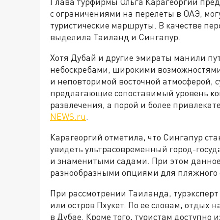
Глава турфирмы Ольга Карагеоргий предп
с ограничениями на перелеты в ОАЭ, мог
туристические маршруты. В качестве пе
выделила Таиланд и Сингапур.
Хотя Дубай и другие эмираты манили п
небоскребами, широкими возможностям
и неповторимой восточной атмосферой, 
предлагающие сопоставимый уровень ком
развлечения, а порой и более привлека
NEWS.ru
.
Карагеоргий отметила, что Сингапур ста
увидеть ультрасовременный город-госуда
и знаменитыми садами. При этом данное
разнообразными опциями для пляжного 
При рассмотрении Таиланда, турэксперт
или остров Пхукет. По ее словам, отдых 
в Дубае. Кроме того, туристам доступно 