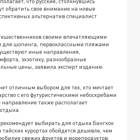
олагает, что русские, столкнувшись
ут обратить свое внимание на новые
рспективных альтернатив специалист
утешественников своими впечатляющими
и для шопинга, первоклассными пляжами
существуют иные направления,
форта, экзотику, разнообразные
тельные цены, заявила эксперт изданию
нет отличным выбором для тех, кто мечтает
рство с его футуристическими небоскребами
 направление также располагает
отдыха.
 рекомендует выбирать для отдыха Бангкок
на тайских курортах обойдется дешевле, чем
изобилие свежих фруктов и морепродуктов.