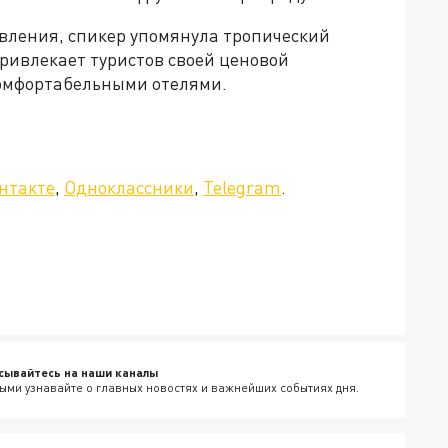
авления, спикер упомянула тропический
привлекает туристов своей ценовой
омфортабельными отелями.
ада»!
нтакте
,
Одноклассники
,
Telegram
.
сывайтесь на наши каналы
ыми узнавайте о главных новостях и важнейших событиях дня.