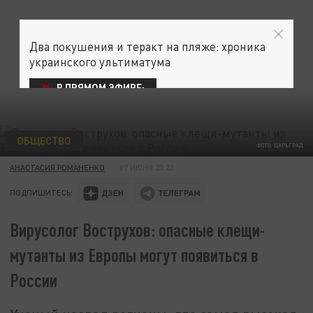
Два покушения и теракт на пляже: хроника
украинского ультиматума
В ПРЯМОМ ЭФИРЕ:
ОБЩЕСТВО
ФОТО: ЦАРЬГРАД
АНАСТАСИЯ РОМАНЕНКО
07 ИЮНЯ 23:23
ПОДПИШИТЕСЬ:
Вирусолог Вострухов: опасные клещи-
мутанты из Европы могут появиться в
России