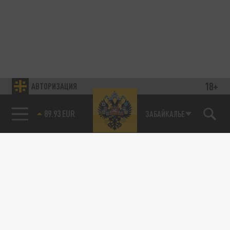
18+
АВТОРИЗАЦИЯ
89.93 EUR
ЗАБАЙКАЛЬЕ