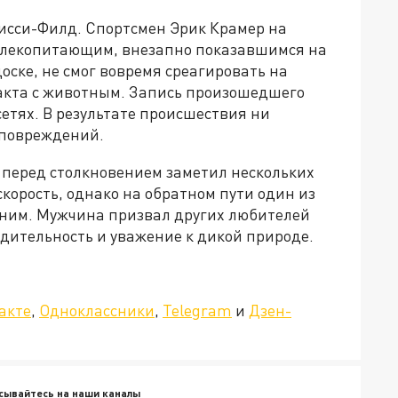
исси-Филд. Спортсмен Эрик Крамер на
 млекопитающим, внезапно показавшимся на
оске, не смог вовремя среагировать на
такта с животным. Запись произошедшего
етях. В результате происшествия ни
 повреждений.
 перед столкновением заметил нескольких
скорость, однако на обратном пути один из
ним. Мужчина призвал других любителей
дительность и уважение к дикой природе.
»!
акте
,
Одноклассники
,
Telegram
и
Дзен-
сывайтесь на наши каналы