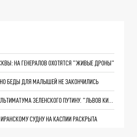
ОСКВЫ: НА ГЕНЕРАЛОВ ОХОТЯТСЯ "ЖИВЫЕ ДРОНЫ"
. НО БЕДЫ ДЛЯ МАЛЫШЕЙ НЕ ЗАКОНЧИЛИСЬ
НОВОЕ МАСШТАБНЕЙШЕЕ НАСТУПЛЕНИЕ. ТРИ УЛЬТИМАТУМА ЗЕЛЕНСКОГО ПУТИНУ. "ЛЬВОВ КИМА" ПОСТАВЯТ НА ПВО? ГЛОБАЛЬНЫЙ ПРОРЫВ ПОД ЗАПОРОЖЬЕМ
О ИРАНСКОМУ СУДНУ НА КАСПИИ РАСКРЫТА